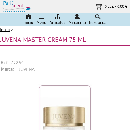
0 uds.
/
0,00 €
Inicio
Menú
Artículos
Mi cuenta
Búsqueda
Inicio
>
JUVENA MASTER CREAM 75 ML
Ref.: 72864
Marca:
JUVENA