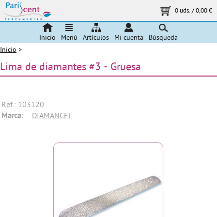
0 uds.
/
0,00 €
Inicio
Menú
Artículos
Mi cuenta
Búsqueda
Inicio
>
Lima de diamantes #3 - Gruesa
Ref.: 103120
Marca:
DIAMANCEL