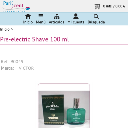
0 uds.
/
0,00 €
Inicio
Menú
Artículos
Mi cuenta
Búsqueda
Inicio
>
Pre-electric Shave 100 ml
Ref.: 90049
Marca:
VICTOR