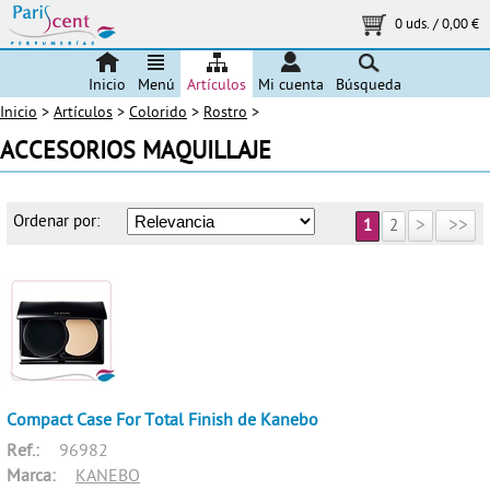
0 uds.
/
0,00 €
Inicio
Menú
Artículos
Mi cuenta
Búsqueda
Inicio
>
Artículos
>
Colorido
>
Rostro
>
ACCESORIOS MAQUILLAJE
Ordenar por:
>
>>
1
2
Compact Case For Total Finish de Kanebo
Ref.:
96982
Marca:
KANEBO