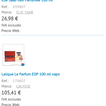
Elie Saab Deo Parfumée 100 ml
Ref.:
039807
Marca:
ELIE SAAB
26,98 €
IVA incluido
Precio Web
Lalique Le Parfum EDP 100 ml vapo
Ref.:
170607
Marca:
LALIQUE
105,41 €
IVA incluido
Precio Web