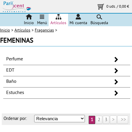
0 uds.
/
0,00 €
Inicio
Menú
Artículos
Mi cuenta
Búsqueda
Inicio
>
Artículos
>
Fragancias
>
FEMENINAS
Perfume
EDT
Baño
Estuches
Ordenar por:
>
>>
1
2
3