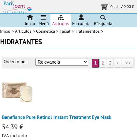
0 uds.
/
0,00 €
Inicio
Menú
Artículos
Mi cuenta
Búsqueda
Inicio
>
Artículos
>
Cosmética
>
Facial
>
Tratamientos
>
HIDRATANTES
Ordenar por:
>
>>
1
2
3
Benefiance Pure Retinol Instant Treatment Eye Mask
54,39 €
IVA incluido