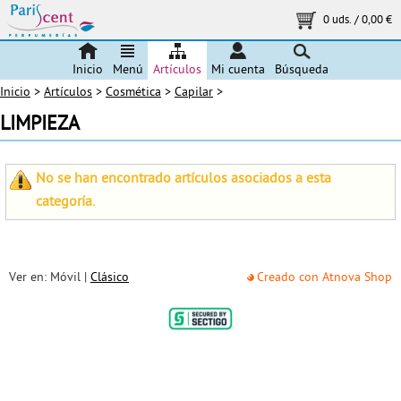
0 uds.
/
0,00 €
Inicio
Menú
Artículos
Mi cuenta
Búsqueda
Inicio
>
Artículos
>
Cosmética
>
Capilar
>
LIMPIEZA
No se han encontrado artículos asociados a esta
categoría.
Ver en: Móvil |
Clásico
Creado con Atnova Shop